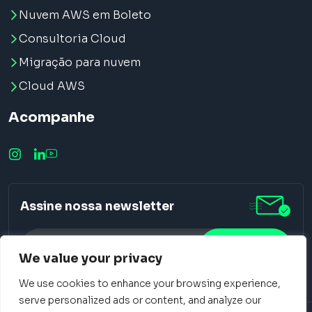
Nuvem AWS em Boleto
Consultoria Cloud
Migração para nuvem
Cloud AWS
Acompanhe
Assine nossa newsletter
We value your privacy
We use cookies to enhance your browsing experience,
Alternative:
serve personalized ads or content, and analyze our