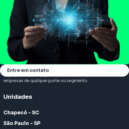
Somos a principal consultoria em cloud, com serviços de
Entre em contato
migração, suporte e gerenciamento na nuvem. Atendemos
empresas de qualquer porte ou segmento.
Unidades
Chapecó - SC
São Paulo - SP