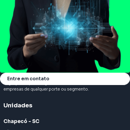
Somos a principal consultoria em cloud, com serviços de
Entre em contato
migração, suporte e gerenciamento na nuvem. Atendemos
empresas de qualquer porte ou segmento.
Unidades
Chapecó - SC