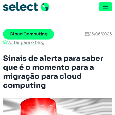
Menu de Navegação
Pular para o conteúdo
Cloud Computing
26/06/2023
Voltar para o blog
Sinais de alerta para saber
que é o momento para a
migração para cloud
computing