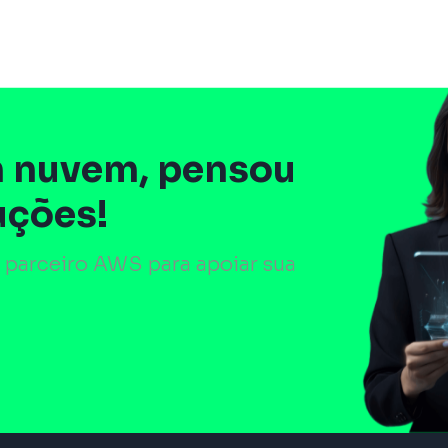
 nuvem, pensou
uções!
 parceiro AWS para apoiar sua