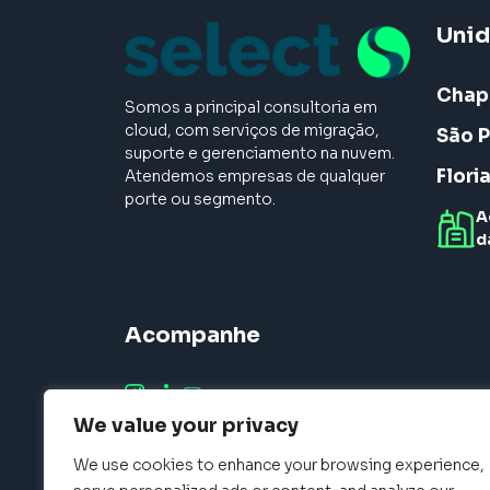
Uni
Chap
Somos a principal consultoria em
cloud, com serviços de migração,
São P
suporte e gerenciamento na nuvem.
Flori
Atendemos empresas de qualquer
porte ou segmento.
A
d
Acompanhe
We value your privacy
We use cookies to enhance your browsing experience,