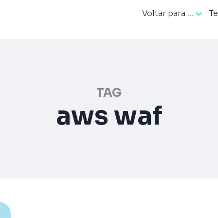
Voltar para …
Te
ação
TAG
aws waf