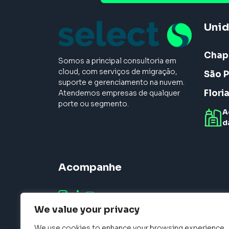
Uni
Chap
Somos a principal consultoria em
cloud, com serviços de migração,
São P
suporte e gerenciamento na nuvem.
Flori
Atendemos empresas de qualquer
porte ou segmento.
A
d
Acompanhe
We value your privacy
We use cookies to enhance your browsing experience,