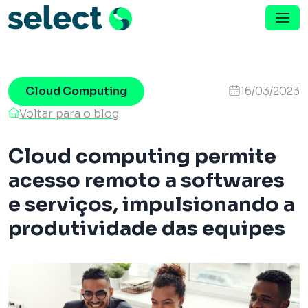
Menu de Navegação
Pular para o conteúdo
Cloud Computing
16/03/2023
Voltar para o blog
Cloud computing permite
acesso remoto a softwares
e serviços, impulsionando a
produtividade das equipes