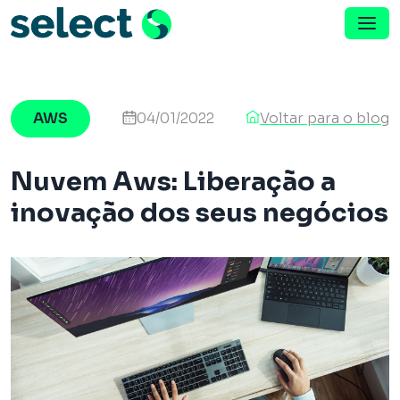
Menu de Navegação
Pular para o conteúdo
AWS
04/01/2022
Voltar para o blog
Nuvem Aws: Liberação a
inovação dos seus negócios