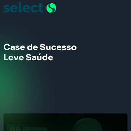
Pular para o conteúdo
Menu de Navegação
Case de Sucesso
Leve Saúde