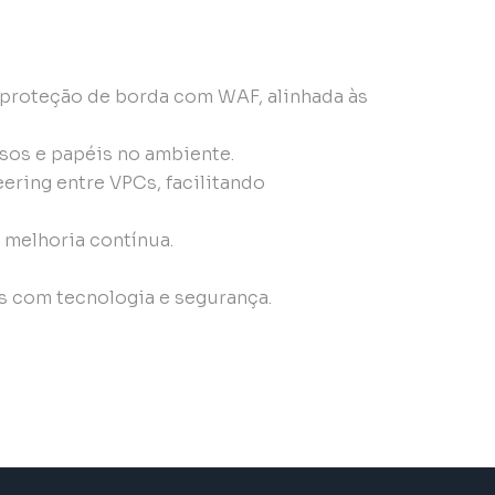
proteção de borda com WAF, alinhada às
ssos e papéis no ambiente.
ering entre VPCs, facilitando
 melhoria contínua.
s com tecnologia e segurança.